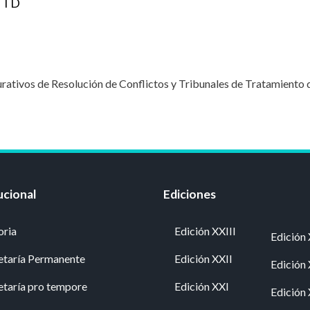
-TTD
rativos de Resolución de Conflictos y Tribunales de Tratamient
ucional
Ediciones
oria
Edición XXIII
Edición 
etaría Permanente
Edición XXII
Edición
etaría pro tempore
Edición XXI
Edición