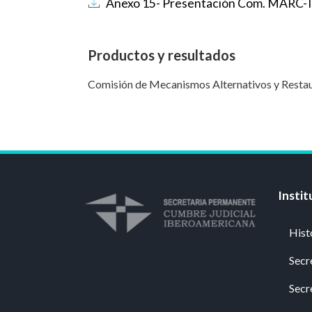
Documento
Anexo 15- Presentación Com. MARC
Productos y resultados
Comisión de Mecanismos Alternativos y Restau
Instit
Hist
Secr
Secr