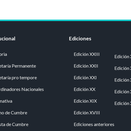
ucional
Ediciones
oria
Edición XXIII
Edición 
etaría Permanente
Edición XXII
Edición
etaría pro tempore
Edición XXI
Edición
dinadores Nacionales
Edición XX
Edición
mativa
Edición XIX
Edición 
no de Cumbre
Edición XVIII
sta de Cumbre
Ediciones anteriores