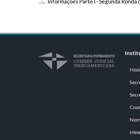
Documento
Informações Parte I - Segunda Ronda d
Instit
Hist
Secr
Secr
Coor
Nor
Him