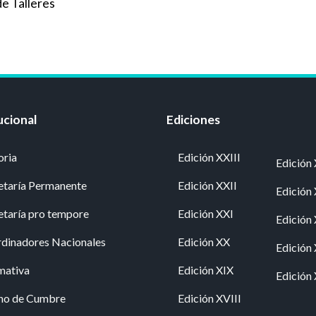
e Talleres
ucional
Ediciones
oria
Edición XXIII
Edición 
etaría Permanente
Edición XXII
Edición
etaría pro tempore
Edición XXI
Edición
dinadores Nacionales
Edición XX
Edición
mativa
Edición XIX
Edición 
no de Cumbre
Edición XVIII