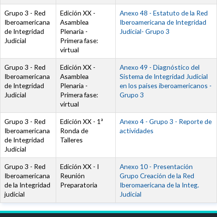
Grupo 3 - Red
Edición XX -
Documento
Anexo 48 - Estatuto de la Red
Iberoamericana
Asamblea
Iberoamericana de Integridad
de Integridad
Plenaria -
Judicial- Grupo 3
Judicial
Primera fase:
virtual
Grupo 3 - Red
Edición XX -
Documento
Anexo 49 - Diagnóstico del
Iberoamericana
Asamblea
Sistema de Integridad Judicial
de Integridad
Plenaria -
en los países iberoamericanos -
Judicial
Primera fase:
Grupo 3
virtual
Grupo 3 - Red
Edición XX - 1ª
Documento
Anexo 4 - Grupo 3 - Reporte de
Iberoamericana
Ronda de
actividades
de Integridad
Talleres
Judicial
Grupo 3 - Red
Edición XX - I
Documento
Anexo 10 - Presentación
Iberoamericana
Reunión
Grupo Creación de la Red
de la Integridad
Preparatoria
Iberomaericana de la Integ.
judicial
Judicial