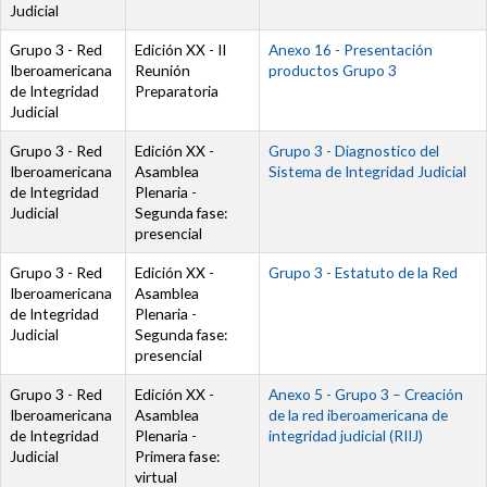
Judicial
Grupo 3 - Red
Edición XX - II
Documento
Anexo 16 - Presentación
Iberoamericana
Reunión
productos Grupo 3
de Integridad
Preparatoria
Judicial
Grupo 3 - Red
Edición XX -
Documento
Grupo 3 - Diagnostico del
Iberoamericana
Asamblea
Sistema de Integridad Judicial
de Integridad
Plenaria -
Judicial
Segunda fase:
presencial
Grupo 3 - Red
Edición XX -
Documento
Grupo 3 - Estatuto de la Red
Iberoamericana
Asamblea
de Integridad
Plenaria -
Judicial
Segunda fase:
presencial
Grupo 3 - Red
Edición XX -
Documento
Anexo 5 - Grupo 3 – Creación
Iberoamericana
Asamblea
de la red iberoamericana de
de Integridad
Plenaria -
integridad judicial (RIIJ)
Judicial
Primera fase:
virtual