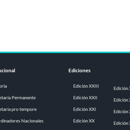
ucional
Ediciones
oria
Edición XXIII
Edición 
etaría Permanente
Edición XXII
Edición
etaría pro tempore
Edición XXI
Edición
dinadores Nacionales
Edición XX
Edición